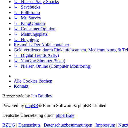
↳ Nielsen Salty Snacks
↳ Savebucks
↳ PollPronto
↳ Mr. Survey
↳ KingOpinion
↳ Consumer Opinion
↳ Meinungsplatz
↳ Heypiggy
Restmüll - Der Abfallcontainer
Geld verdienen durch Einkäufe scannen, Mediennutzung & Tele
↳ Digital Trends (GfK)
↳ YouGov Shopper (Scan)
↳ Nielsen Online (Computer Monitoring)
Alle Cookies löschen
Kontakt
Breeze style by
Ian Bradley
Powered by
phpBB
® Forum Software © phpBB Limited
Deutsche Übersetzung durch
phpBB.de
BZUG
|
Datenschutz
|
Datenschutzbestimmungen
|
Impressum
|
Nutz