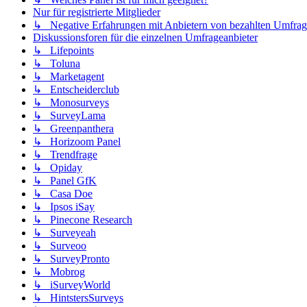
Nur für registrierte Mitglieder
↳ Negative Erfahrungen mit Anbietern von bezahlten Umfra
Diskussionsforen für die einzelnen Umfrageanbieter
↳ Lifepoints
↳ Toluna
↳ Marketagent
↳ Entscheiderclub
↳ Monosurveys
↳ SurveyLama
↳ Greenpanthera
↳ Horizoom Panel
↳ Trendfrage
↳ Opiday
↳ Panel GfK
↳ Casa Doe
↳ Ipsos iSay
↳ Pinecone Research
↳ Surveyeah
↳ Surveoo
↳ SurveyPronto
↳ Mobrog
↳ iSurveyWorld
↳ HintstersSurveys