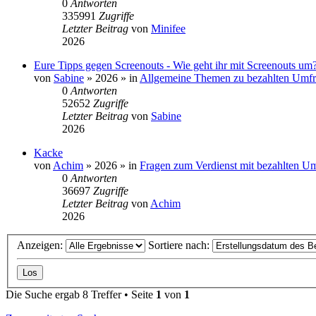
0
Antworten
335991
Zugriffe
Letzter Beitrag
von
Minifee
2026
Eure Tipps gegen Screenouts - Wie geht ihr mit Screenouts um
von
Sabine
»
2026
» in
Allgemeine Themen zu bezahlten Umf
0
Antworten
52652
Zugriffe
Letzter Beitrag
von
Sabine
2026
Kacke
von
Achim
»
2026
» in
Fragen zum Verdienst mit bezahlten U
0
Antworten
36697
Zugriffe
Letzter Beitrag
von
Achim
2026
Anzeigen:
Sortiere nach:
Die Suche ergab 8 Treffer • Seite
1
von
1