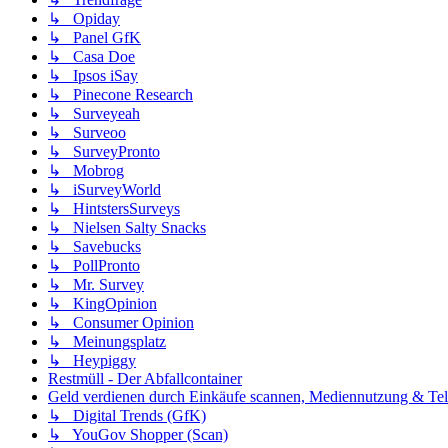
↳ Opiday
↳ Panel GfK
↳ Casa Doe
↳ Ipsos iSay
↳ Pinecone Research
↳ Surveyeah
↳ Surveoo
↳ SurveyPronto
↳ Mobrog
↳ iSurveyWorld
↳ HintstersSurveys
↳ Nielsen Salty Snacks
↳ Savebucks
↳ PollPronto
↳ Mr. Survey
↳ KingOpinion
↳ Consumer Opinion
↳ Meinungsplatz
↳ Heypiggy
Restmüll - Der Abfallcontainer
Geld verdienen durch Einkäufe scannen, Mediennutzung & Tele
↳ Digital Trends (GfK)
↳ YouGov Shopper (Scan)