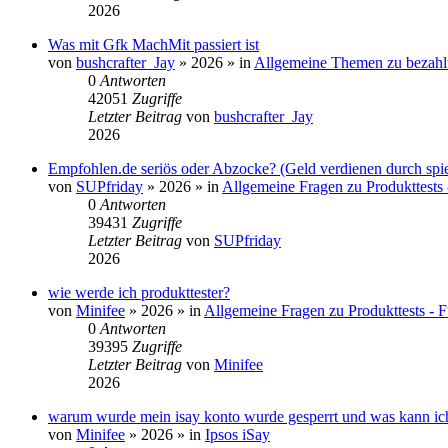
2026
Was mit Gfk MachMit passiert ist
von
bushcrafter_Jay
»
2026
» in
Allgemeine Themen zu bezahl
0
Antworten
42051
Zugriffe
Letzter Beitrag
von
bushcrafter_Jay
2026
Empfohlen.de seriös oder Abzocke? (Geld verdienen durch spi
von
SUPfriday
»
2026
» in
Allgemeine Fragen zu Produkttests 
0
Antworten
39431
Zugriffe
Letzter Beitrag
von
SUPfriday
2026
wie werde ich produkttester?
von
Minifee
»
2026
» in
Allgemeine Fragen zu Produkttests - F
0
Antworten
39395
Zugriffe
Letzter Beitrag
von
Minifee
2026
warum wurde mein isay konto wurde gesperrt und was kann i
von
Minifee
»
2026
» in
Ipsos iSay