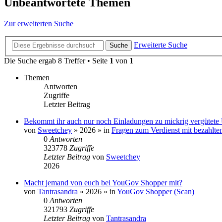
Unbeantwortete Themen
Zur erweiterten Suche
Erweiterte Suche
Suche
Die Suche ergab 8 Treffer • Seite
1
von
1
Themen
Antworten
Zugriffe
Letzter Beitrag
Bekommt ihr auch nur noch Einladungen zu mickrig vergütet
von
Sweetchey
»
2026
» in
Fragen zum Verdienst mit bezahlt
0
Antworten
323778
Zugriffe
Letzter Beitrag
von
Sweetchey
2026
Macht jemand von euch bei YouGov Shopper mit?
von
Tantrasandra
»
2026
» in
YouGov Shopper (Scan)
0
Antworten
321793
Zugriffe
Letzter Beitrag
von
Tantrasandra