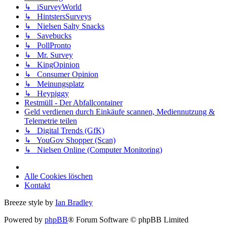
↳ iSurveyWorld
↳ HintstersSurveys
↳ Nielsen Salty Snacks
↳ Savebucks
↳ PollPronto
↳ Mr. Survey
↳ KingOpinion
↳ Consumer Opinion
↳ Meinungsplatz
↳ Heypiggy
Restmüll - Der Abfallcontainer
Geld verdienen durch Einkäufe scannen, Mediennutzung &
Telemetrie teilen
↳ Digital Trends (GfK)
↳ YouGov Shopper (Scan)
↳ Nielsen Online (Computer Monitoring)
Alle Cookies löschen
Kontakt
Breeze style by
Ian Bradley
Powered by
phpBB
® Forum Software © phpBB Limited