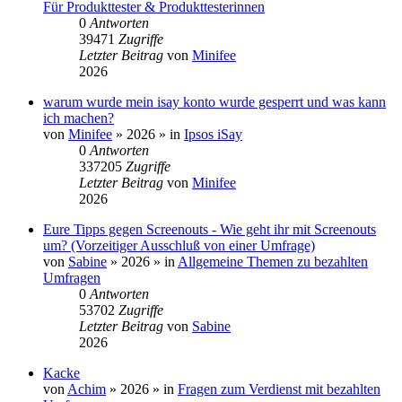
Für Produkttester & Produkttesterinnen
0
Antworten
39471
Zugriffe
Letzter Beitrag
von
Minifee
2026
warum wurde mein isay konto wurde gesperrt und was kann
ich machen?
von
Minifee
»
2026
» in
Ipsos iSay
0
Antworten
337205
Zugriffe
Letzter Beitrag
von
Minifee
2026
Eure Tipps gegen Screenouts - Wie geht ihr mit Screenouts
um? (Vorzeitiger Ausschluß von einer Umfrage)
von
Sabine
»
2026
» in
Allgemeine Themen zu bezahlten
Umfragen
0
Antworten
53702
Zugriffe
Letzter Beitrag
von
Sabine
2026
Kacke
von
Achim
»
2026
» in
Fragen zum Verdienst mit bezahlten