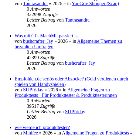
von
Tantrasandra
»
2026
» in
YouGov Shopper (Scan)
0
Antworten
322998
Zugriffe
Letzter Beitrag
von
Tantrasandra
2026
Was mit Gfk MachMit passiert ist
von
bushcrafter_Jay
»
2026
» in
Allgemeine Themen zu
bezahlten Umfragen
0
Antworten
42399
Zugriffe
Letzter Beitrag
von
bushcrafter_Jay
2026
Empfohlen.de seriös oder Abzocke? (Geld verdienen durch
spielen von Handyspielen)
von
SUPfriday
»
2026
» in
Allgemeine Fragen zu
Produkttests - Für Produkttester & Produkttesterinnen
0
Antworten
39517
Zugriffe
Letzter Beitrag
von
SUPfriday
2026
wie werde ich produkttester?
von
Minifee
»
2026
» in
Allgemeine Fragen zu Produkttests -