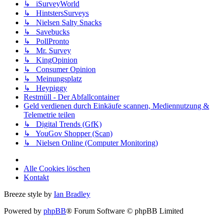
↳ iSurveyWorld
↳ HintstersSurveys
↳ Nielsen Salty Snacks
↳ Savebucks
↳ PollPronto
↳ Mr. Survey
↳ KingOpinion
↳ Consumer Opinion
↳ Meinungsplatz
↳ Heypiggy
Restmüll - Der Abfallcontainer
Geld verdienen durch Einkäufe scannen, Mediennutzung &
Telemetrie teilen
↳ Digital Trends (GfK)
↳ YouGov Shopper (Scan)
↳ Nielsen Online (Computer Monitoring)
Alle Cookies löschen
Kontakt
Breeze style by
Ian Bradley
Powered by
phpBB
® Forum Software © phpBB Limited