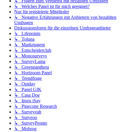
↳ Fragen zum Verdienst mit bezahlten Umfragen
↳ Welches Panel ist für mich geeignet?
Nur für registrierte Mitglieder
↳ Negative Erfahrungen mit Anbietern von bezahlten
Umfragen
Diskussionsforen für die einzelnen Umfrageanbieter
↳ Lifepoints
↳ Toluna
↳ Marketagent
↳ Entscheiderclub
↳ Monosurveys
↳ SurveyLama
↳ Greenpanthera
↳ Horizoom Panel
↳ Trendfrage
↳ Opiday
↳ Panel GfK
↳ Casa Doe
↳ Ipsos iSay
↳ Pinecone Research
↳ Surveyeah
↳ Surveoo
↳ SurveyPronto
↳ Mobrog