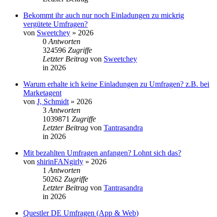
Bekommt ihr auch nur noch Einladungen zu mickrig
vergütete Umfragen?
von
Sweetchey
»
2026
0
Antworten
324596
Zugriffe
Letzter Beitrag
von
Sweetchey
in
2026
Warum erhalte ich keine Einladungen zu Umfragen? z.B. bei
Marketagent
von
J, Schmidt
»
2026
3
Antworten
1039871
Zugriffe
Letzter Beitrag
von
Tantrasandra
in
2026
Mit bezahlten Umfragen anfangen? Lohnt sich das?
von
shirinFANgirly
»
2026
1
Antworten
50262
Zugriffe
Letzter Beitrag
von
Tantrasandra
in
2026
Questler DE Umfragen (App & Web)