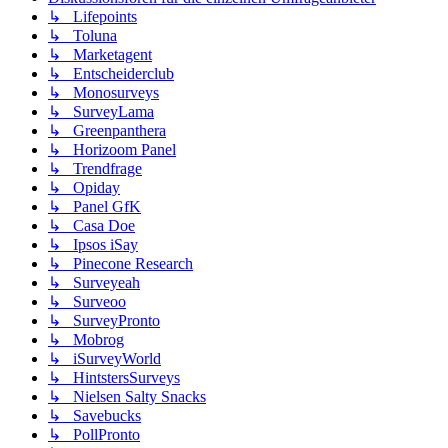
↳ Lifepoints
↳ Toluna
↳ Marketagent
↳ Entscheiderclub
↳ Monosurveys
↳ SurveyLama
↳ Greenpanthera
↳ Horizoom Panel
↳ Trendfrage
↳ Opiday
↳ Panel GfK
↳ Casa Doe
↳ Ipsos iSay
↳ Pinecone Research
↳ Surveyeah
↳ Surveoo
↳ SurveyPronto
↳ Mobrog
↳ iSurveyWorld
↳ HintstersSurveys
↳ Nielsen Salty Snacks
↳ Savebucks
↳ PollPronto