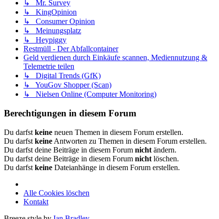
↳ Mr. Survey
↳ KingOpinion
↳ Consumer Opinion
↳ Meinungsplatz
↳ Heypiggy
Restmüll - Der Abfallcontainer
Geld verdienen durch Einkäufe scannen, Mediennutzung &
Telemetrie teilen
↳ Digital Trends (GfK)
↳ YouGov Shopper (Scan)
↳ Nielsen Online (Computer Monitoring)
Berechtigungen in diesem Forum
Du darfst
keine
neuen Themen in diesem Forum erstellen.
Du darfst
keine
Antworten zu Themen in diesem Forum erstellen.
Du darfst deine Beiträge in diesem Forum
nicht
ändern.
Du darfst deine Beiträge in diesem Forum
nicht
löschen.
Du darfst
keine
Dateianhänge in diesem Forum erstellen.
Alle Cookies löschen
Kontakt
Breeze style by
Ian Bradley