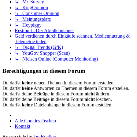
↳ Mr. Survey
↳ KingOpinion
↳ Consumer Opinion
↳ Meinungsplatz
↳ Heypiggy
Restmüll - Der Abfallcontainer
Geld verdienen durch Einkäufe scannen, Mediennutzung &
Telemetrie teilen
↳ Digital Trends (GfK)
↳ YouGov Shopper (Scan)
↳ Nielsen Online (Computer Monitoring)
Berechtigungen in diesem Forum
Du darfst
keine
neuen Themen in diesem Forum erstellen.
Du darfst
keine
Antworten zu Themen in diesem Forum erstellen.
Du darfst deine Beiträge in diesem Forum
nicht
ändern.
Du darfst deine Beiträge in diesem Forum
nicht
löschen.
Du darfst
keine
Dateianhänge in diesem Forum erstellen.
Alle Cookies löschen
Kontakt
Breeze style by
Ian Bradley