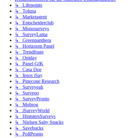
↳ Lifepoints
↳ Toluna
↳ Marketagent
↳ Entscheiderclub
↳ Monosurveys
↳ SurveyLama
↳ Greenpanthera
↳ Horizoom Panel
↳ Trendfrage
↳ Opiday
↳ Panel GfK
↳ Casa Doe
↳ Ipsos iSay
↳ Pinecone Research
↳ Surveyeah
↳ Surveoo
↳ SurveyPronto
↳ Mobrog
↳ iSurveyWorld
↳ HintstersSurveys
↳ Nielsen Salty Snacks
↳ Savebucks
↳ PollPronto