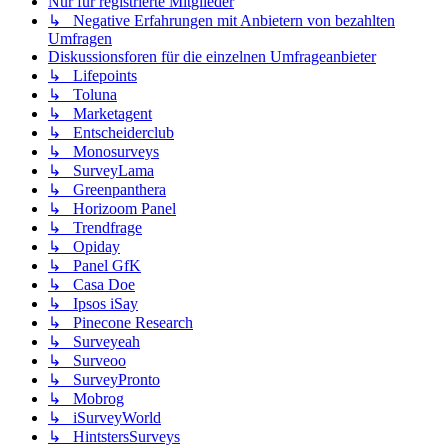
Nur für registrierte Mitglieder
↳ Negative Erfahrungen mit Anbietern von bezahlten
Umfragen
Diskussionsforen für die einzelnen Umfrageanbieter
↳ Lifepoints
↳ Toluna
↳ Marketagent
↳ Entscheiderclub
↳ Monosurveys
↳ SurveyLama
↳ Greenpanthera
↳ Horizoom Panel
↳ Trendfrage
↳ Opiday
↳ Panel GfK
↳ Casa Doe
↳ Ipsos iSay
↳ Pinecone Research
↳ Surveyeah
↳ Surveoo
↳ SurveyPronto
↳ Mobrog
↳ iSurveyWorld
↳ HintstersSurveys