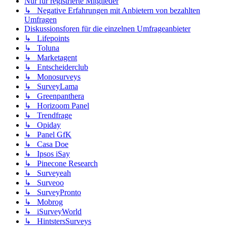
Nur für registrierte Mitglieder
↳ Negative Erfahrungen mit Anbietern von bezahlten
Umfragen
Diskussionsforen für die einzelnen Umfrageanbieter
↳ Lifepoints
↳ Toluna
↳ Marketagent
↳ Entscheiderclub
↳ Monosurveys
↳ SurveyLama
↳ Greenpanthera
↳ Horizoom Panel
↳ Trendfrage
↳ Opiday
↳ Panel GfK
↳ Casa Doe
↳ Ipsos iSay
↳ Pinecone Research
↳ Surveyeah
↳ Surveoo
↳ SurveyPronto
↳ Mobrog
↳ iSurveyWorld
↳ HintstersSurveys