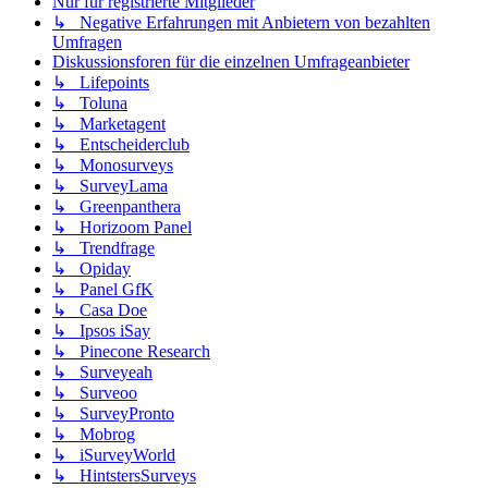
Nur für registrierte Mitglieder
↳ Negative Erfahrungen mit Anbietern von bezahlten
Umfragen
Diskussionsforen für die einzelnen Umfrageanbieter
↳ Lifepoints
↳ Toluna
↳ Marketagent
↳ Entscheiderclub
↳ Monosurveys
↳ SurveyLama
↳ Greenpanthera
↳ Horizoom Panel
↳ Trendfrage
↳ Opiday
↳ Panel GfK
↳ Casa Doe
↳ Ipsos iSay
↳ Pinecone Research
↳ Surveyeah
↳ Surveoo
↳ SurveyPronto
↳ Mobrog
↳ iSurveyWorld
↳ HintstersSurveys