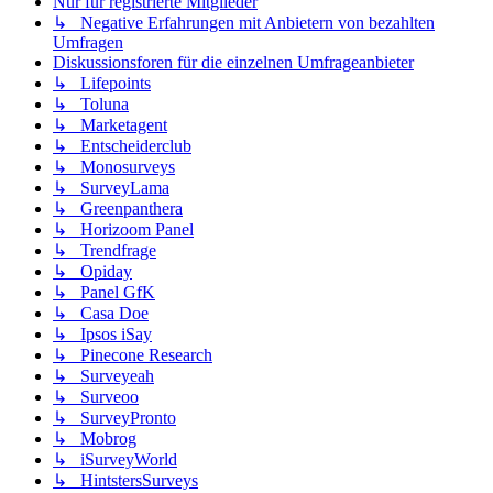
Nur für registrierte Mitglieder
↳ Negative Erfahrungen mit Anbietern von bezahlten
Umfragen
Diskussionsforen für die einzelnen Umfrageanbieter
↳ Lifepoints
↳ Toluna
↳ Marketagent
↳ Entscheiderclub
↳ Monosurveys
↳ SurveyLama
↳ Greenpanthera
↳ Horizoom Panel
↳ Trendfrage
↳ Opiday
↳ Panel GfK
↳ Casa Doe
↳ Ipsos iSay
↳ Pinecone Research
↳ Surveyeah
↳ Surveoo
↳ SurveyPronto
↳ Mobrog
↳ iSurveyWorld
↳ HintstersSurveys