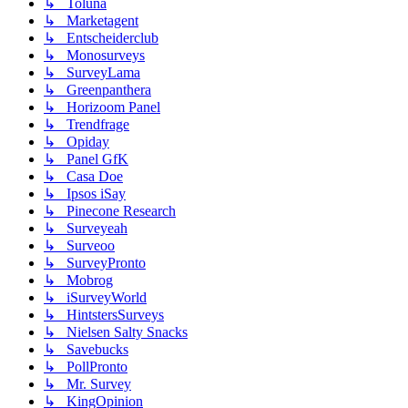
↳ Toluna
↳ Marketagent
↳ Entscheiderclub
↳ Monosurveys
↳ SurveyLama
↳ Greenpanthera
↳ Horizoom Panel
↳ Trendfrage
↳ Opiday
↳ Panel GfK
↳ Casa Doe
↳ Ipsos iSay
↳ Pinecone Research
↳ Surveyeah
↳ Surveoo
↳ SurveyPronto
↳ Mobrog
↳ iSurveyWorld
↳ HintstersSurveys
↳ Nielsen Salty Snacks
↳ Savebucks
↳ PollPronto
↳ Mr. Survey
↳ KingOpinion