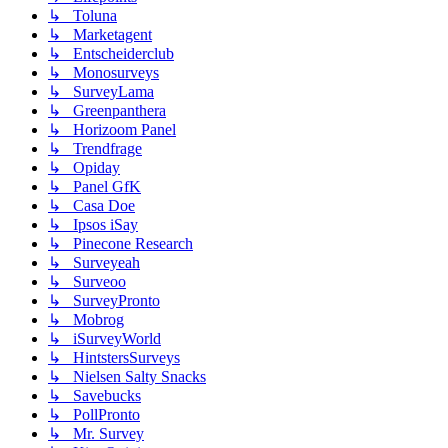
↳ Toluna
↳ Marketagent
↳ Entscheiderclub
↳ Monosurveys
↳ SurveyLama
↳ Greenpanthera
↳ Horizoom Panel
↳ Trendfrage
↳ Opiday
↳ Panel GfK
↳ Casa Doe
↳ Ipsos iSay
↳ Pinecone Research
↳ Surveyeah
↳ Surveoo
↳ SurveyPronto
↳ Mobrog
↳ iSurveyWorld
↳ HintstersSurveys
↳ Nielsen Salty Snacks
↳ Savebucks
↳ PollPronto
↳ Mr. Survey