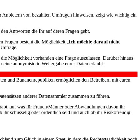
n Anbietern von bezahlten Umfragen hinweisen, zeigt wie wichtig ein
den Antworten die Ihr auf deren Fragen gebt.
en Fragen besteht die Möglichkeit „
Ich möchte darauf nicht
 Umfrage.
t die Möglichkeit vorhanden eine Frage auszulassen. Darüber hinaus
r eine anonymisierte Weitergabe eurer Daten erlaubt.
aaten und Bananenrepubliken ermöglichen den Betreibern mit euren
n Datensätzen anderer Datensammler zusammen zu führen.
hr habt, auf was für Frauen/Männer oder Abwandlungen davon ihr
 ihr schusselig oder ordentlich seid und auch ob ihr Risikofreudig
hland zum Glück in einem Staat, in dem die Rechtsstaatlichkeit noch