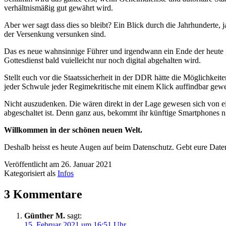
verhältnismäßig gut gewährt wird.
Aber wer sagt dass dies so bleibt? Ein Blick durch die Jahrhunderte,
der Versenkung versunken sind.
Das es neue wahnsinnige Führer und irgendwann ein Ende der heute ge
Gottesdienst bald vuielleicht nur noch digital abgehalten wird.
Stellt euch vor die Staatssicherheit in der DDR hätte die Möglichkei
jeder Schwule jeder Regimekritische mit einem Klick auffindbar gew
Nicht auszudenken. Die wären direkt in der Lage gewesen sich von ei
abgeschaltet ist. Denn ganz aus, bekommt ihr künftige Smartphones n
Willkommen in der schönen neuen Welt.
Deshalb heisst es heute Augen auf beim Datenschutz. Gebt eure Date
Veröffentlicht am
26. Januar 2021
Kategorisiert als
Infos
3 Kommentare
Günther M.
sagt:
15. Februar 2021 um 16:51 Uhr