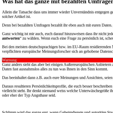
Was hat das ganze mit bezahlten Umfragen
Allein die Tatsache dass uns immer wieder Unverständnis entgegen g
solcher Artikel ist.
Denn bei bezahlten Umfragen bezahlt ihr eben auch mit euren Daten.
Ganz wichtig ist mir auch, euch darauf hinzuweisen dass ihr nicht jed
antworten
“ zu wählen. Wenn euch eine Frage zu persönlich ist, sche
Bei den meisten deutschsprachigen bzw. im EU-Raum residierenden Mar
verpflichten europäische Meinungsforscher sich an gehobene Datensch
Warnung
Ganz anders sieht das aber bei einigen Außereuropäischen Anbietern 
Daten fast ausnahmslos alles zu tun was Ihnen in den Sinn kommt.
Das beeinhaltet dann z.B. auch eure Meinungen und Ansichten, seien
Daraus resultieren Persönlichkeitsprofile, die euch besser beschrei
vielleicht steht. Ihr denkt niemand weiss welche Unterwäschegröße ihr
oder eher der Typ Angsthase seid.
Schlimm wird das ganze erst, wenn Geheimdienste und autoritäre Sta