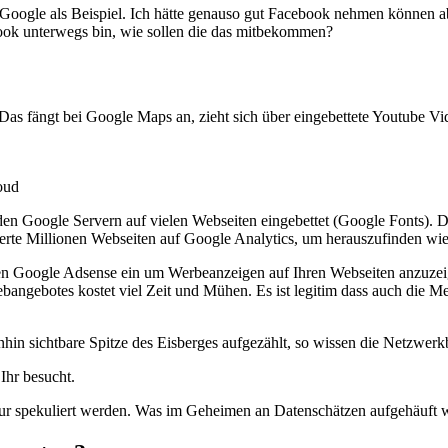
e als Beispiel. Ich hätte genauso gut Facebook nehmen können aber m
ok unterwegs bin, wie sollen die das mitbekommen?
Das fängt bei Google Maps an, zieht sich über eingebettete Youtube V
oud
en Google Servern auf vielen Webseiten eingebettet (Google Fonts).
erte Millionen Webseiten auf Google Analytics, um herauszufinden wie
tzen Google Adsense ein um Werbeanzeigen auf Ihren Webseiten anzuze
Webangebotes kostet viel Zeit und Mühen. Es ist legitim dass auch die 
hin sichtbare Spitze des Eisberges aufgezählt, so wissen die Netzwerk
 Ihr besucht.
ur spekuliert werden. Was im Geheimen an Datenschätzen aufgehäuft wi