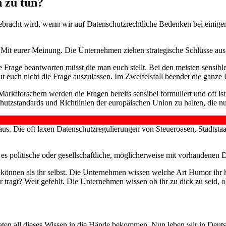
 zu tun?
ebracht wird, wenn wir auf Datenschutzrechtliche Bedenken bei einige
 Mit eurer Meinung. Die Unternehmen ziehen strategische Schlüsse aus 
e Frage beantworten müsst die man euch stellt. Bei den meisten sensibl
ut euch nicht die Frage auszulassen. Im Zweifelsfall beendet die ganze
ktforschern werden die Fragen bereits sensibel formuliert und oft is
utzstandards und Richtlinien der europäischen Union zu halten, die nu
aus. Die oft laxen Datenschutzregulierungen von Steueroasen, Stadtst
 es politische oder gesellschaftliche, möglicherweise mit vorhandene
ben können als ihr selbst. Die Unternehmen wissen welche Art Humor i
 tragt? Weit gefehlt. Die Unternehmen wissen ob ihr zu dick zu seid, ob
aten all dieses Wissen in die Hände bekommen. Nun leben wir in Deutsc