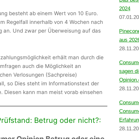
2024
ung besteht ab einem Wert von 10 Euro.
07.01.2
m Regelfall innerhalb von 4 Wochen nach
g an. Und zwar per Überweisung auf das
Pinecon
aus 2026
28.11.2
zahlungsmöglichkeit erhält man durch die
Consume
mfragen auch die Möglichkeit an
sagen d
ichen Verlosungen (Sachpreise)
Opinion
ll, so Dies steht im Informationstext der
28.11.2
. Diesen kann man meist vorab einsehen
Consumer
Consume
rüfstand: Betrug oder nicht?:
Erfahru
28.11.2
umer Opinion Betrug oder eine