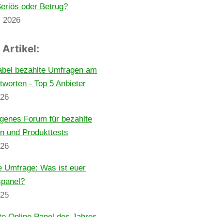
eriös oder Betrug?
z 2026
 Artikel:
abel bezahlte Umfragen am
worten - Top 5 Anbieter
026
genes Forum für bezahlte
n und Produkttests
026
e Umfrage: Was ist euer
spanel?
025
e Online Panel des Jahres