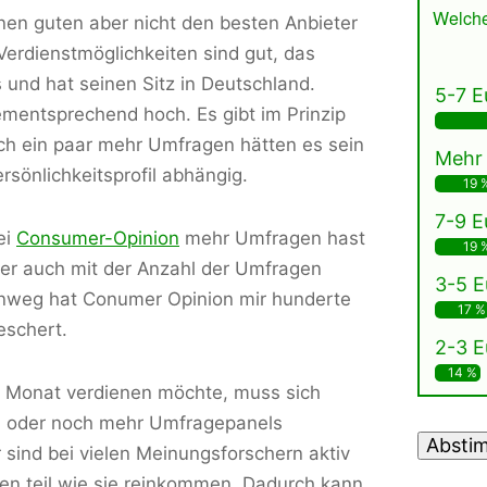
Welche
nen guten aber nicht den besten Anbieter
Verdienstmöglichkeiten sind gut, das
und hat seinen Sitz in Deutschland.
5-7 E
dementsprechend hoch. Es gibt im Prinzip
ich ein paar mehr Umfragen hätten es sein
Mehr 
rsönlichkeitsprofil abhängig.
19 
7-9 E
ei
Consumer-Opinion
mehr Umfragen hast
19 
aber auch mit der Anzahl der Umfragen
3-5 E
hinweg hat Conumer Opinion mir hunderte
17 %
eschert.
2-3 E
14 %
 Monat verdienen möchte, muss sich
3 oder noch mehr Umfragepanels
Absti
sind bei vielen Meinungsforschern aktiv
n teil wie sie reinkommen. Dadurch kann