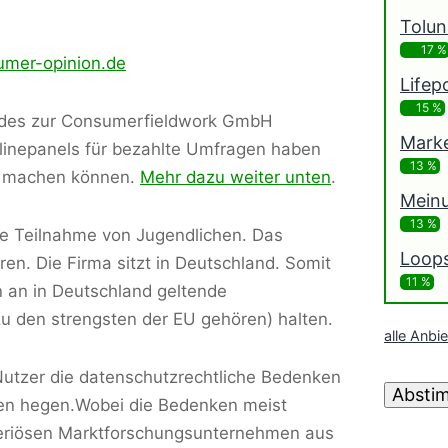
Tolu
17 %
umer-opinion.de
Lifep
15 %
des zur Consumerfieldwork GmbH
Mark
inepanels für bezahlte Umfragen haben
13 %
en machen können.
Mehr dazu weiter unten
.
Mein
13 %
ie Teilnahme von Jugendlichen. Das
Loop
hren. Die Firma sitzt in Deutschland. Somit
11 %
 an in Deutschland geltende
 zu den strengsten der EU gehören) halten.
alle Anbi
e Nutzer die datenschutzrechtliche Bedenken
Absti
gen hegen.Wobei die Bedenken meist
 seriösen Marktforschungsunternehmen aus