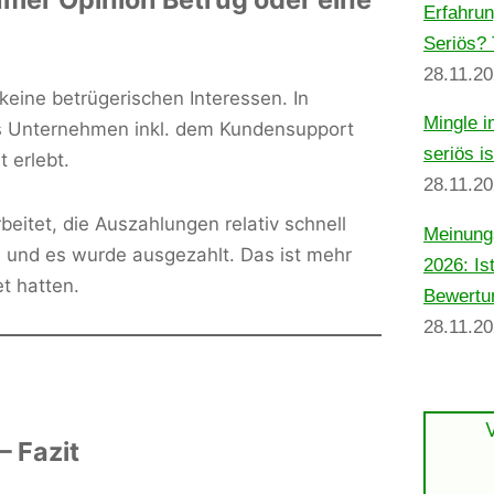
Erfahrun
Seriös? 
28.11.2
eine betrügerischen Interessen. In
Mingle i
s Unternehmen inkl. dem Kundensupport
seriös i
 erlebt.
28.11.2
eitet, die Auszahlungen relativ schnell
Meinung
) und es wurde ausgezahlt. Das ist mehr
2026: Is
t hatten.
Bewertu
28.11.2
 Fazit