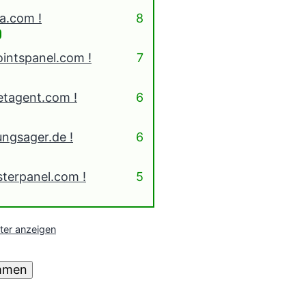
na.com
8
ointspanel.com
7
etagent.com
6
ungsager.de
6
sterpanel.com
5
eter anzeigen
mmen