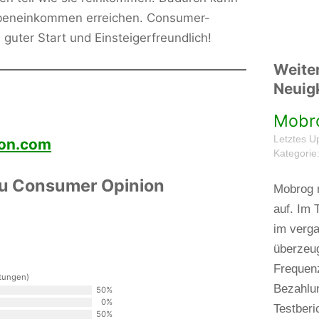
eneinkommen erreichen. Consumer-
n guter Start und Einsteigerfreundlich!
Weite
Neuigk
Mobr
Letztes U
on.com
Kategorie
zu Consumer Opinion
Mobrog n
auf. Im 
im verg
überzeu
Frequen
rtungen)
Bezahlu
50%
0%
Testberi
50%