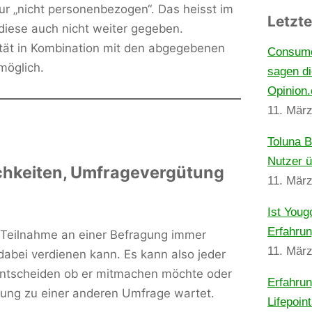
ur „nicht personenbezogen“. Das heisst im
Letzte
iese auch nicht weiter gegeben.
ität in Kombination mit den abgegebenen
Consume
möglich.
sagen d
Opinion
11. Mär
Toluna 
Nutzer 
chkeiten, Umfragevergütung
11. Mär
Ist Youg
Erfahrun
r Teilnahme an einer Befragung immer
11. Mär
 dabei verdienen kann. Es kann also jeder
entscheiden ob er mitmachen möchte oder
Erfahrun
adung zu einer anderen Umfrage wartet.
Lifepoin