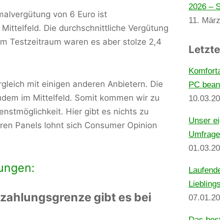
2026 – S
malvergütung von 6 Euro ist
11. Mär
ittelfeld. Die durchschnittliche Vergütung
 im Testzeitraum waren es aber stolze 2,4
Letzte
Komfort
rgleich mit einigen anderen Anbietern. Die
PC beant
dem im Mittelfeld. Somit kommen wir zu
10.03.2
nstmöglichkeit. Hier gibt es nichts zu
Unser ei
ren Panels lohnt sich Consumer Opinion
Umfrage
01.03.2
ungen:
Laufend
Liebling
ahlungsgrenze gibt es bei
07.01.2
Das best