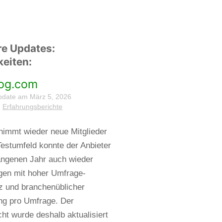
re Updates:
eiten:
og.com
pdate am März 5, 2026
:
Erfahrungsberichte
immt wieder neue Mitglieder
Testumfeld konnte der Anbieter
angenen Jahr auch wieder
gen mit hoher Umfrage-
z und branchenüblicher
ng pro Umfrage. Der
cht wurde deshalb aktualisiert